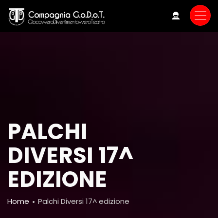
Skip
to
main
content
PALCHI
DIVERSI 17^
EDIZIONE
Breadcrumb
Home
Palchi Diversi 17^ edizione