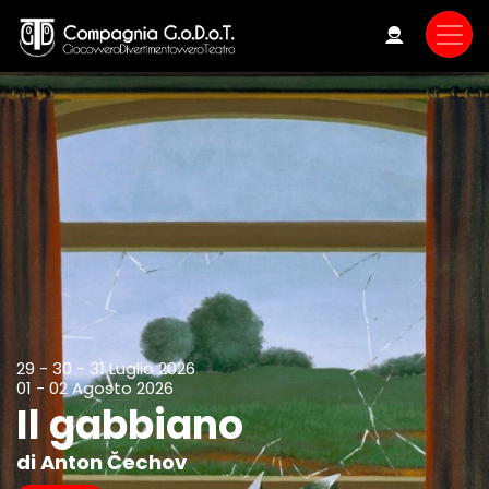
Skip
to
main
content
29 - 30 - 31 Luglio 2026
01 - 02 Agosto 2026
Il gabbiano
di Anton Čechov