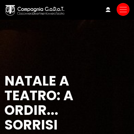
Skip
to
main
content
NATALE A
TEATRO: A
ORDIR...
SORRISI