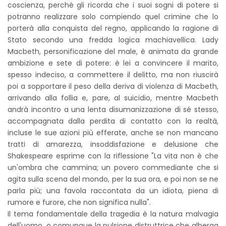
coscienza, perché gli ricorda che i suoi sogni di potere si
potranno realizzare solo compiendo quel crimine che lo
porterà alla conquista del regno, applicando la ragione di
Stato secondo una fredda logica machiavellica. Lady
Macbeth, personificazione del male, è animata da grande
ambizione e sete di potere: è lei a convincere il marito,
spesso indeciso, a commettere il delitto, ma non riuscirà
poi a sopportare il peso della deriva di violenza di Macbeth,
arrivando alla follia e, pare, al suicidio, mentre Macbeth
andrà incontro a una lenta disumanizzazione di sé stesso,
accompagnata dalla perdita di contatto con la realtà,
incluse le sue azioni più efferate, anche se non mancano
tratti di amarezza, insoddisfazione e delusione che
Shakespeare esprime con la riflessione "La vita non è che
un'ombra che cammina; un povero commediante che si
agita sulla scena del mondo, per la sua ora, e poi non se ne
parla più; una favola raccontata da un idiota, piena di
rumore e furore, che non significa nulla".
Il tema fondamentale della tragedia è la natura malvagia
dell'uomo, o comunque la pulsione distruttrice che alberga