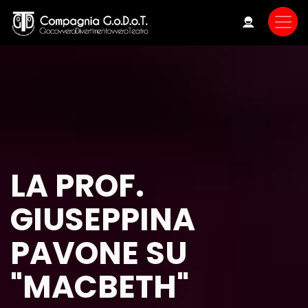
Skip
to
main
content
LA PROF.
GIUSEPPINA
PAVONE SU
"MACBETH"