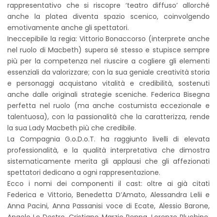
rappresentativo che si riscopre ‘teatro diffuso’ allorché
anche la platea diventa spazio scenico, coinvolgendo
emotivamente anche gli spettatori.
Ineccepibile la regia: Vittorio Bonaccorso (interprete anche
nel ruolo di Macbeth) supera sé stesso e stupisce sempre
più per la competenza nel riuscire a cogliere gli elementi
essenziali da valorizzare; con la sua geniale creatività storia
e personaggi acquistano vitalità e credibilità, sostenuti
anche dalle originali strategie sceniche. Federica Bisegna
perfetta nel ruolo (ma anche costumista eccezionale e
talentuosa), con la passionalità che la caratterizza, rende
la sua Lady Macbeth più che credibile.
La Compagnia G.o.D.o.T. ha raggiunto livelli di elevata
professionalità, e la qualità interpretativa che dimostra
sistematicamente merita gli applausi che gli affezionati
spettatori dedicano a ogni rappresentazione.
Ecco i nomi dei componenti il cast: oltre ai già citati
Federica e Vittorio, Benedetta D’Amato, Alessandra Lelii e
Anna Pacini, Anna Passanisi voce di Ecate, Alessio Barone,
Angelo Lo Destro, Cristiano Marzio Penna, Lorenzo Pluchino,