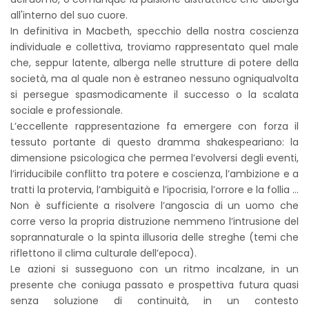
all'interno del suo cuore.
In definitiva in Macbeth, specchio della nostra coscienza
individuale e collettiva, troviamo rappresentato quel male
che, seppur latente, alberga nelle strutture di potere della
società, ma al quale non è estraneo nessuno ogniqualvolta
si persegue spasmodicamente il successo o la scalata
sociale e professionale.
L’eccellente rappresentazione fa emergere con forza il
tessuto portante di questo dramma shakespeariano: la
dimensione psicologica che permea l’evolversi degli eventi,
l’irriducibile conflitto tra potere e coscienza, l’ambizione e a
tratti la protervia, l’ambiguità e l’ipocrisia, l’orrore e la follia …
Non è sufficiente a risolvere l’angoscia di un uomo che
corre verso la propria distruzione nemmeno l’intrusione del
soprannaturale o la spinta illusoria delle streghe (temi che
riflettono il clima culturale dell’epoca).
Le azioni si susseguono con un ritmo incalzane, in un
presente che coniuga passato e prospettiva futura quasi
senza soluzione di continuità, in un contesto