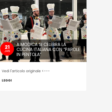
A MODICA SI CELEBRA LA
21
19
CUCINA ITALIANA CON “PAROLE
JAN
JAN
IN PENTOLA”
Vedi l'articolo originale <---
Il pubb
LEGGI
LEGGI