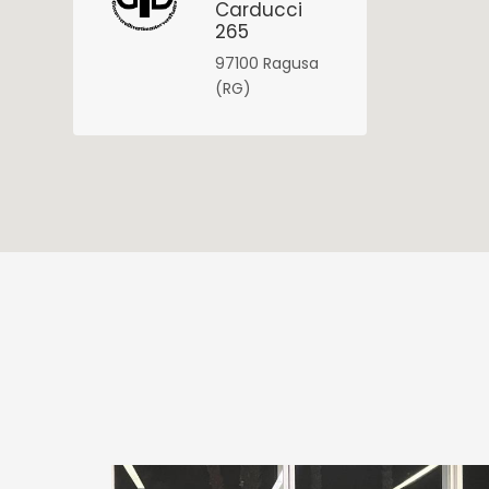
Carducci
265
97100 Ragusa
(RG)