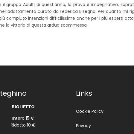
il gruppo Adulti di quest’anno, la prova è impegnativa, sopra
e nell’adattamento curato da Federica Bisegna. Per quanto mi ri
 compiuto intenzioni difficilissime anche per i più esperti attor
ome la vittoria di questa ardua scommessa.
teghino
Links
BIGLIETTO
Cookie Policy
Intero 15 €
Ridotto 10 €
Privacy