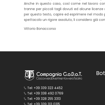
Anche in questo caso, così come nel lavoro con 
tranne per piccoli tagli dovuti ed alcune licenz
per questo testo, capire ed esprimere nel modo più
spettacolo un rigore assoluto, li considero già c
Vittorio Bonaccorso
Bot
Tel: +39 339 323 4452
Tel: +39 338 492 0769
Tel: +39 328 255 3313
Tel: +39 339 313 0315