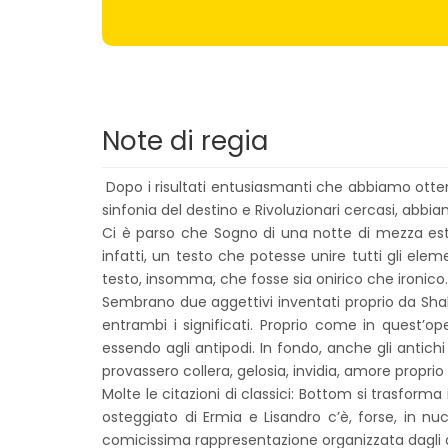
Note di regia
Dopo i risultati entusiasmanti che abbiamo ottenu
sinfonia del destino e Rivoluzionari cercasi, abb
Ci è parso che Sogno di una notte di mezza estat
infatti, un testo che potesse unire tutti gli ele
testo, insomma, che fosse sia onirico che ironico.
Sembrano due aggettivi inventati proprio da Shak
entrambi i significati. Proprio come in quest’op
essendo agli antipodi. In fondo, anche gli anti
provassero collera, gelosia, invidia, amore propri
Molte le citazioni di classici: Bottom si trasforma
osteggiato di Ermia e Lisandro c’è, forse, in n
comicissima rappresentazione organizzata dagli ar