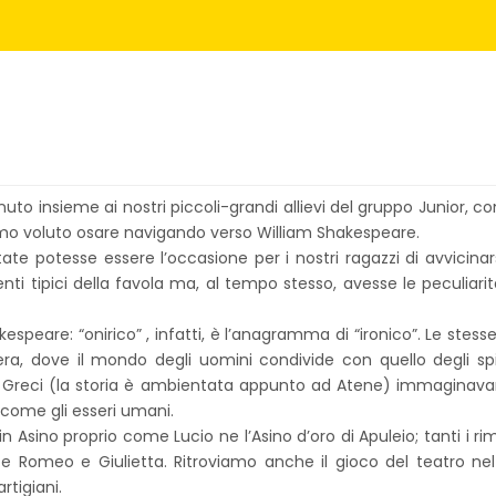
to insieme ai nostri piccoli-grandi allievi del gruppo Junior, c
iamo voluto osare navigando verso William Shakespeare.
e potesse essere l’occasione per i nostri ragazzi di avvicinar
menti tipici della favola ma, al tempo stesso, avesse le peculia
espeare: “onirico” , infatti, è l’anagramma di “ironico”. Le ste
era, dove il mondo degli uomini condivide con quello degli spiri
chi Greci (la storia è ambientata appunto ad Atene) immaginav
o come gli esseri umani.
 in Asino proprio come Lucio ne l’Asino d’oro di Apuleio; tanti i 
uce Romeo e Giulietta. Ritroviamo anche il gioco del teatro ne
tigiani.