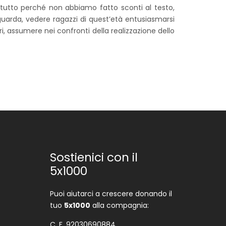
ttutto perché non abbiamo fatto sconti al testo,
guarda, vedere ragazzi di quest’età entusiasmarsi
i, assumere nei confronti della realizzazione dello
Sostienici con il
5x1000
Puoi aiutarci a crescere donando il
tuo
5x1000
alla compagnia:
C. F. 92030690884