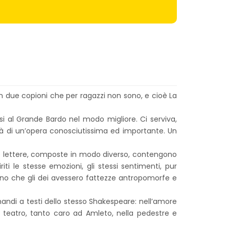
on due copioni che per ragazzi non sono, e cioè La
si al Grande Bardo nel modo migliore. Ci serviva,
rità di un’opera conosciutissima ed importante. Un
sse lettere, composte in modo diverso, contengono
ti le stesse emozioni, gli stessi sentimenti, pur
ano che gli dei avessero fattezze antropomorfe e
rimandi a testi dello stesso Shakespeare: nell’amore
l teatro, tanto caro ad Amleto, nella pedestre e