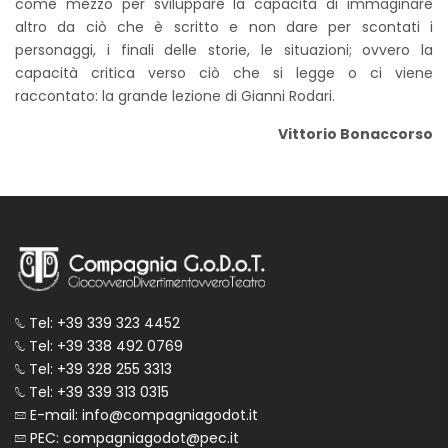
come mezzo per sviluppare la capacità di immaginare
altro da ciò che è scritto e non dare per scontati i
personaggi, i finali delle storie, le situazioni; ovvero la
capacità critica verso ciò che si legge o ci viene
raccontato: la grande lezione di Gianni Rodari.
Vittorio Bonaccorso
Tel: +39 339 323 4452
Tel: +39 338 492 0769
Tel: +39 328 255 3313
Tel: +39 339 313 0315
E-mail: info@compagniagodot.it
PEC: compagniagodot@pec.it