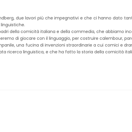
indberg, due lavori più che impegnativi e che ci hanno dato tant
linguistiche.
adri della comicità italiana e della commedia, che abbiamo in
emo di giocare con il linguaggio, per costruire calembour, parod
mpanile, una fucina di invenzioni straordinarie a cui comici e dr
ta ricerca linguistica, e che ha fatto la storia della comicità ital