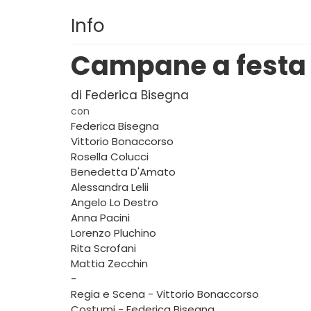
Info
Campane a festa
di Federica Bisegna
con
Federica Bisegna
Vittorio Bonaccorso
Rosella Colucci
Benedetta D'Amato
Alessandra Lelii
Angelo Lo Destro
Anna Pacini
Lorenzo Pluchino
Rita Scrofani
Mattia Zecchin
-
Regia e Scena - Vittorio Bonaccorso
Costumi - Federica Bisegna