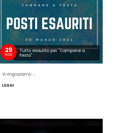
29
Tutto esaurito per "Campane a
MAR
Festa"
Vi ringraziamo ...
LEGGI