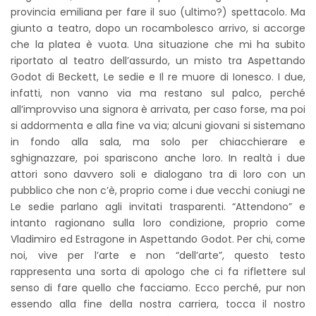
provincia emiliana per fare il suo (ultimo?) spettacolo. Ma
giunto a teatro, dopo un rocambolesco arrivo, si accorge
che la platea è vuota. Una situazione che mi ha subito
riportato al teatro dell’assurdo, un misto tra Aspettando
Godot di Beckett, Le sedie e Il re muore di Ionesco. I due,
infatti, non vanno via ma restano sul palco, perché
all’improvviso una signora è arrivata, per caso forse, ma poi
si addormenta e alla fine va via; alcuni giovani si sistemano
in fondo alla sala, ma solo per chiacchierare e
sghignazzare, poi spariscono anche loro. In realtà i due
attori sono davvero soli e dialogano tra di loro con un
pubblico che non c’è, proprio come i due vecchi coniugi ne
Le sedie parlano agli invitati trasparenti. “Attendono” e
intanto ragionano sulla loro condizione, proprio come
Vladimiro ed Estragone in Aspettando Godot. Per chi, come
noi, vive per l’arte e non “dell’arte”, questo testo
rappresenta una sorta di apologo che ci fa riflettere sul
senso di fare quello che facciamo. Ecco perché, pur non
essendo alla fine della nostra carriera, tocca il nostro