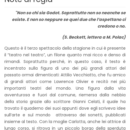
"Non so chi sia Godot. Soprattutto non so neanche se
esiste. E non so neppure se quei due che l’aspettano ci
credono o no.
(S. Beckett, lettera a M. Polac)
Questo è il terzo spettacolo della stagione in cui è presente
il “teatro nel teatro”, un filone quanto mai ricco e denso di
rimandi. Soprattutto perché, in questo caso, il testo è
incentrato sulla figura di uno dei più grandi attori del
passato ormai dimenticati: Attilio Vecchiatto, che fu amico
di grandi attori come Lawrence Olivier e recitò nei più
importanti teatri del mondo. Una figura dalla vita
avventurosa e fuori dal comune, riemersa dalla nebbia
della storia grazie allo scrittore Gianni Celati, il quale ha
trovato il quaderno dei suoi appunti dove egli scriveva idee
sull’arte e sul mondo attraverso dei sonetti, pubblicati
insieme al testo. Con la moglie Carlotta, anche lei attrice di
lungo corso, si ritrova in un piccolo borgo della sperduta