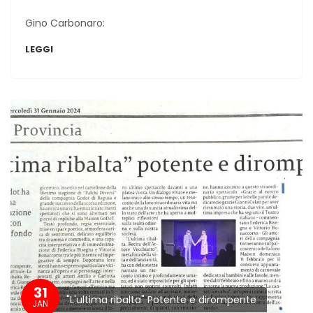
Gino Carbonaro:
LEGGI
31
"L'ultima ribalta" Potente e dirompente
JAN