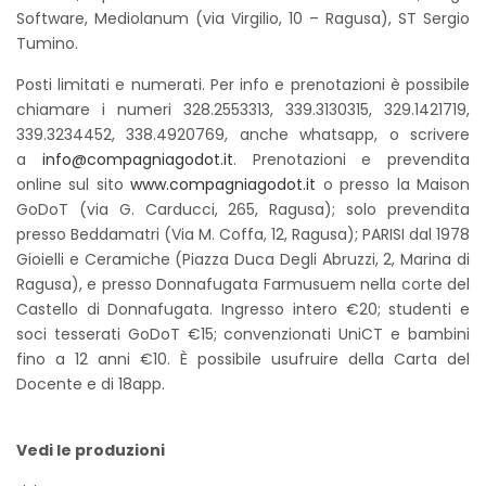
Software, Mediolanum (via Virgilio, 10 – Ragusa), ST Sergio
Tumino.
Posti limitati e numerati. Per info e prenotazioni è possibile
chiamare i numeri 328.2553313, 339.3130315, 329.1421719,
339.3234452, 338.4920769, anche whatsapp, o scrivere
a
info@compagniagodot.it
. Prenotazioni e prevendita
online sul sito
www.compagniagodot.it
o presso la Maison
GoDoT (via G. Carducci, 265, Ragusa); solo prevendita
presso Beddamatri (Via M. Coffa, 12, Ragusa); PARISI dal 1978
Gioielli e Ceramiche (Piazza Duca Degli Abruzzi, 2, Marina di
Ragusa), e presso Donnafugata Farmusuem nella corte del
Castello di Donnafugata. Ingresso intero €20; studenti e
soci tesserati GoDoT €15; convenzionati UniCT e bambini
fino a 12 anni €10. È possibile usufruire della Carta del
Docente e di 18app.
Vedi le produzioni