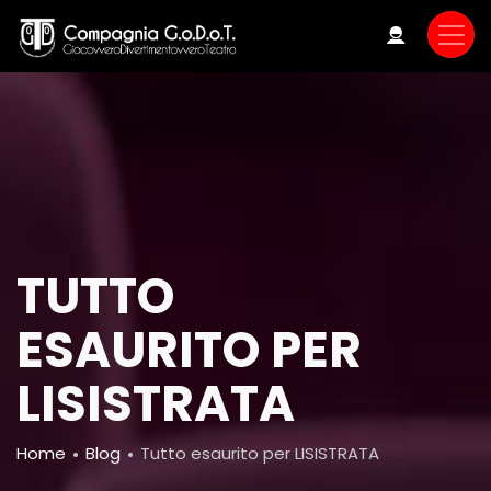
Skip
to
main
content
TUTTO
ESAURITO PER
LISISTRATA
Breadcrumb
Home
Blog
Tutto esaurito per LISISTRATA