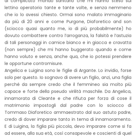
al complicato mondo sanitario che mi hanno steso sul
lettino operatorio tante e tante volte, e senza nemmeno
che io lo avessi chiesto. Ormai sono malato immaginario
da più di 20 anni e come Purgone, Diaforetico and son
(sciocco quasi quanto me, io di più probabilmente) ho
dovuto combattere contro l’arroganza, la falsità e l’astuzia
di tali personaggi in camice bianco e in giacca e cravatta
(non sempre) che mi hanno buggerato quando e come
hanno voluto e senza, anche qua, che io potessi prendere
le opportune contromisure.
Angelica e Luigina sono le figlie di Argante. Lo invidio, forse
solo per questo. Io sognavo di avere un figlio, anzi, una figlia
perché da sempre credo che il femmineo sia molto più
capace e forte della pseudo virilità maschile. Da Angelica,
innamorata di Cleante e che rifiuta per forza di cose il
matrimonio impostogli dal padre con lo sciocco di
Tommaso Diaforetico ammaestrato dal suo astuto padre,
credo di dover imparare tanto in tema di innamoramento.
E di Luigina, la figlia più piccola, devo imparare come si fa
ad essere, alla sua età, così consapevole e coscienti di quel