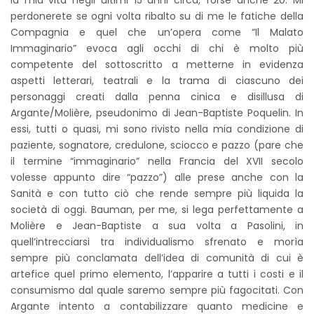
perdonerete se ogni volta ribalto su di me le fatiche della
Compagnia e quel che un’opera come “Il Malato
Immaginario” evoca agli occhi di chi è molto più
competente del sottoscritto a metterne in evidenza
aspetti letterari, teatrali e la trama di ciascuno dei
personaggi creati dalla penna cinica e disillusa di
Argante/Molière, pseudonimo di Jean-Baptiste Poquelin. In
essi, tutti o quasi, mi sono rivisto nella mia condizione di
paziente, sognatore, credulone, sciocco e pazzo (pare che
il termine “immaginario” nella Francia del XVII secolo
volesse appunto dire “pazzo”) alle prese anche con la
Sanità e con tutto ciò che rende sempre più liquida la
società di oggi. Bauman, per me, si lega perfettamente a
Molière e Jean-Baptiste a sua volta a Pasolini, in
quell’intrecciarsi tra individualismo sfrenato e morìa
sempre più conclamata dell’idea di comunità di cui è
artefice quel primo elemento, l’apparire a tutti i costi e il
consumismo dal quale saremo sempre più fagocitati. Con
Argante intento a contabilizzare quanto medicine e