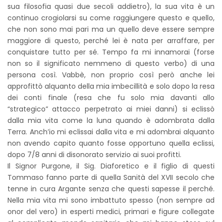
sua filosofia quasi due secoli addietro), la sua vita è un
continuo crogiolarsi su come raggiungere questo e quello,
che non sono mai pari ma un quello deve essere sempre
maggiore di questo, perché lei è nata per arraffare, per
conquistare tutto per sé. Tempo fa mi innamorai (forse
non so il significato nemmeno di questo verbo) di una
persona così. Vabbè, non proprio così però anche lei
approfittò alquanto della mia imbecillità e solo dopo la resa
dei conti finale (resa che fu solo mia davanti allo
“strategico” attacco perpetrato ai miei danni) si eclissò
dalla mia vita come la luna quando è adombrata dalla
Terra. Anch’io mi eclissai dalla vita e mi adombrai alquanto
non avendo capito quanto fosse opportuno quella eclissi,
dopo 7/8 anni di disonorato servizio ai suoi profitti.
Il Signor Purgone, il Sig. Diaforetico e il figlio di questi
Tommaso fanno parte di quella Sanità del XVII secolo che
tenne in cura Argante senza che questi sapesse il perché.
Nella mia vita mi sono imbattuto spesso (non sempre ad
onor del vero) in esperti medici, primari e figure collegate