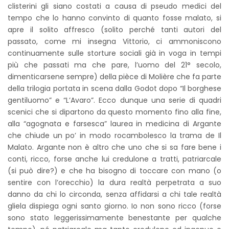
clisterini gli siano costati a causa di pseudo medici del
tempo che lo hanno convinto di quanto fosse malato, si
apre il solito affresco (solito perché tanti autori del
passato, come mi insegna Vittorio, ci ammoniscono
continuamente sulle storture sociali già in voga in tempi
più che passati ma che pare, l’uomo del 21° secolo,
dimenticarsene sempre) della pièce di Molière che fa parte
della trilogia portata in scena dalla Godot dopo “Il borghese
gentiluomo” e “L’Avaro”. Ecco dunque una serie di quadri
scenici che si dipartono da questo momento fino alla fine,
alla “agognata e farsesca” laurea in medicina di Argante
che chiude un po’ in modo rocambolesco la trama de Il
Malato. Argante non è altro che uno che si sa fare bene i
conti, ricco, forse anche lui credulone a tratti, patriarcale
(si può dire?) e che ha bisogno di toccare con mano (o
sentire con l’orecchio) la dura realtà perpetrata a suo
danno da chi lo circonda, senza affidarsi a chi tale realtà
gliela dispiega ogni santo giorno. Io non sono ricco (forse
sono stato leggerissimamente benestante per qualche