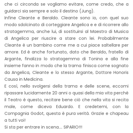
che ci circonda se vogliamo evitare, come credo, che a
guidarci sia sempre e solo il destino (Jung).
Infine Cleante e Beraldo. Cleante sono io, con quel suo
modo sdolcinato di corteggiare Angelica e e di ricorrere allo
stratagemma, anche lui, di sostituirsi al Maestro di Musica
di Angelica per riuscire a stare con lei. Probabilmente
Cleante è un bambino come me a cui piace saltellare per
amore. Ed è anche fortunato, dato che Beraldo, fratello di
Argante, finalizza lo stratagemma di Tonina e alla fine
insieme fanno in modo che la trama finisca come sognato
da Angelica, Cleante e lo stesso Argante, Dottore Honoris
Causa in Medicina.
E così, nello svolgersi della trama e delle scene, eccomi
ripassare lucidamente 20 anni o quasi della mia vita perché
il Teatro è questo, recitare bene ciò che nella vita si recita
male, come diceva Eduardo. E credetemi, con la
Compagnia Godot, questa è pura verità. Grazie e chapeau
a tutti voi!
Si sta per entrare in scena.... SIPARIO!!!