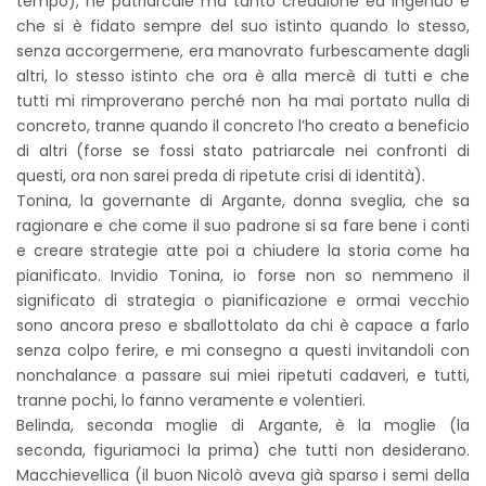
tempo), né patriarcale ma tanto credulone ed ingenuo e
che si è fidato sempre del suo istinto quando lo stesso,
senza accorgermene, era manovrato furbescamente dagli
altri, lo stesso istinto che ora è alla mercè di tutti e che
tutti mi rimproverano perché non ha mai portato nulla di
concreto, tranne quando il concreto l’ho creato a beneficio
di altri (forse se fossi stato patriarcale nei confronti di
questi, ora non sarei preda di ripetute crisi di identità).
Tonina, la governante di Argante, donna sveglia, che sa
ragionare e che come il suo padrone si sa fare bene i conti
e creare strategie atte poi a chiudere la storia come ha
pianificato. Invidio Tonina, io forse non so nemmeno il
significato di strategia o pianificazione e ormai vecchio
sono ancora preso e sballottolato da chi è capace a farlo
senza colpo ferire, e mi consegno a questi invitandoli con
nonchalance a passare sui miei ripetuti cadaveri, e tutti,
tranne pochi, lo fanno veramente e volentieri.
Belinda, seconda moglie di Argante, è la moglie (la
seconda, figuriamoci la prima) che tutti non desiderano.
Macchievellica (il buon Nicolò aveva già sparso i semi della