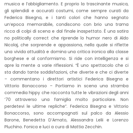
musica e l’abbigliamento. E proprio la trascinante musica,
gli splendidi e accurati costumi, come sempre curati da
Federica Bisegna, e i tanti colori che hanno segnato
un’epoca memorabile, condiscono con brio una trama
ricca di colpi di scena e dal finale inaspettato. È una satira
no politically correct che riprende lo humor nero di Aldo
Nicolaj, che sorprende e appassiona, nella quale si riflette
una vivida attualità e domina una critica ironica alla classe
borghese e al conformismo. Si ride con intelligenza e si
apre la mente a varie riflessioni. “È uno spettacolo che ci
sta dando tante soddisfazioni, che diverte e che ci diverte
– commentano i direttori artistici Federica Bisegna e
Vittorio Bonaccorso – Portiamo in scena una stramba
commedia hippy che racconta tutte le vibrazioni degli anni
’70 attraverso una famiglia molto particolare. Non
perdetevi le ultime repliche”. Federica Bisegna e Vittorio
Bonaccorso, sono accompagnati sul palco da Alessio
Barone, Benedetta D’Amato, Alessandra Lelii e Lorenzo
Pluchino. Fonica e luci a cura di Mattia Zecchin.