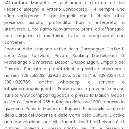
«Affrontare Macbeth – dichiarano i direttori artistici
Federica Bisegna e Vittorio Bonaccorso – è sempre una
sfida vertiginosa. È una tragedia che ti chiede tutto:
presenza, ascolto, profondità. Non si interpreta, si
attraversa. E noi siamo nuovamente pronti ad affrontarlo,
con l’urgenza di restituirne tutta la complessità che
contiene».
Sponsor della stagione estiva della Compagnia G.o.D.o.T.
sono Argo Software, Private Banking Mediolanum di
Michelangelo Dimartino, Despar Gruppo Ergon, Emporio del
Castello. Per info e prenotazioni è possibile chiamare i
numeri 328.2553313, 339.3130315, 329.1421719, 339.3234452,
338.4920769, anche whatsapp, o scrivere a
info@compagniagodot.it. Prenotazioni e prevendita online
sul sito www.compagniagodot.it o presso la Maison GoDoT
in Via G. Carducci, 265 a Ragusa dalle ore 17:30 e presso la
gioielleria Parisi a Marina di Ragusa. È possibile usufruire
della Carta del Docente e delle Carte della Cultura. È attiva
una convenzione per gli studenti iscritti all’Università di
Catania. Biglietti a prezzo ridotto per chi è tesserato