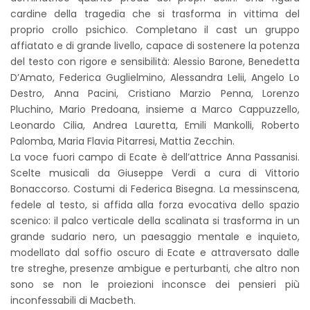
cardine della tragedia che si trasforma in vittima del
proprio crollo psichico. Completano il cast un gruppo
affiatato e di grande livello, capace di sostenere la potenza
del testo con rigore e sensibilità: Alessio Barone, Benedetta
D’Amato, Federica Guglielmino, Alessandra Lelii, Angelo Lo
Destro, Anna Pacini, Cristiano Marzio Penna, Lorenzo
Pluchino, Mario Predoana, insieme a Marco Cappuzzello,
Leonardo Cilia, Andrea Lauretta, Emili Mankolli, Roberto
Palomba, Maria Flavia Pitarresi, Mattia Zecchin.
La voce fuori campo di Ecate è dell’attrice Anna Passanisi.
Scelte musicali da Giuseppe Verdi a cura di Vittorio
Bonaccorso. Costumi di Federica Bisegna. La messinscena,
fedele al testo, si affida alla forza evocativa dello spazio
scenico: il palco verticale della scalinata si trasforma in un
grande sudario nero, un paesaggio mentale e inquieto,
modellato dal soffio oscuro di Ecate e attraversato dalle
tre streghe, presenze ambigue e perturbanti, che altro non
sono se non le proiezioni inconsce dei pensieri più
inconfessabili di Macbeth.