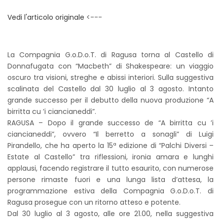
Vedi l'articolo originale
<---
La Compagnia G.o.D.o.T. di Ragusa torna al Castello di
Donnafugata con “Macbeth” di Shakespeare: un viaggio
oscuro tra visioni, streghe e abissi interiori. Sulla suggestiva
scalinata del Castello dal 30 luglio al 3 agosto. Intanto
grande successo per il debutto della nuova produzione “A
birritta cu ’i ciancianeddi”.
RAGUSA – Dopo il grande successo de “A birritta cu ’i
ciancianeddi”, ovvero “Il berretto a sonagli” di Luigi
Pirandello, che ha aperto la 15ª edizione di “Palchi Diversi –
Estate al Castello” tra riflessioni, ironia amara e lunghi
applausi, facendo registrare il tutto esaurito, con numerose
persone rimaste fuori e una lunga lista d’attesa, la
programmazione estiva della Compagnia G.o.D.o.T. di
Ragusa prosegue con un ritorno atteso e potente.
Dal 30 luglio al 3 agosto, alle ore 21.00, nella suggestiva