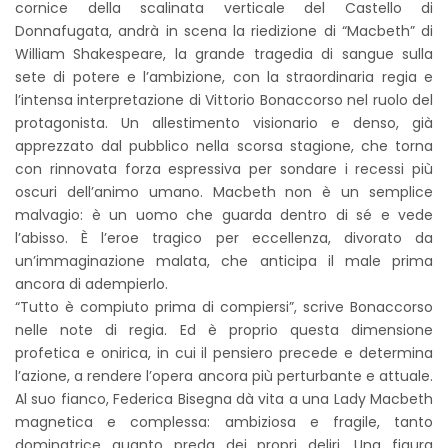
cornice della scalinata verticale del Castello di
Donnafugata, andrà in scena la riedizione di “Macbeth” di
William Shakespeare, la grande tragedia di sangue sulla
sete di potere e l’ambizione, con la straordinaria regia e
l’intensa interpretazione di Vittorio Bonaccorso nel ruolo del
protagonista. Un allestimento visionario e denso, già
apprezzato dal pubblico nella scorsa stagione, che torna
con rinnovata forza espressiva per sondare i recessi più
oscuri dell’animo umano. Macbeth non è un semplice
malvagio: è un uomo che guarda dentro di sé e vede
l’abisso. È l’eroe tragico per eccellenza, divorato da
un’immaginazione malata, che anticipa il male prima
ancora di adempierlo.
“Tutto è compiuto prima di compiersi”, scrive Bonaccorso
nelle note di regia. Ed è proprio questa dimensione
profetica e onirica, in cui il pensiero precede e determina
l’azione, a rendere l’opera ancora più perturbante e attuale.
Al suo fianco, Federica Bisegna dà vita a una Lady Macbeth
magnetica e complessa: ambiziosa e fragile, tanto
dominatrice quanto preda dei propri deliri. Una figura