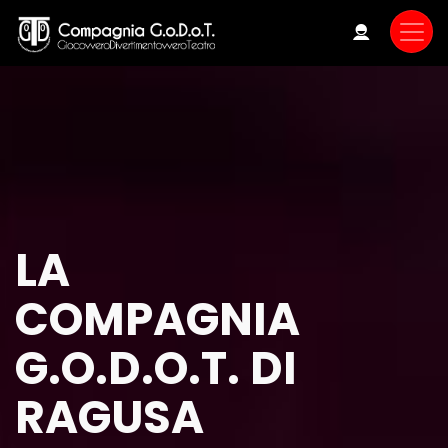
Skip
to
main
content
LA
COMPAGNIA
G.O.D.O.T. DI
RAGUSA