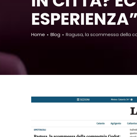
IN CITTA? E
ESPERIENZA
Breadcrumb
Home
Blog
Ragusa, la scommessa della com