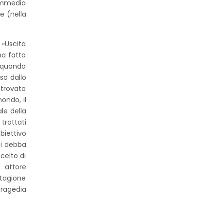
commedia
e (nella
 «Uscita
ha fatto
i quando
so dallo
 trovato
ondo, il
le della
trattati
biettivo
si debba
celto di
i attore
stagione
tragedia