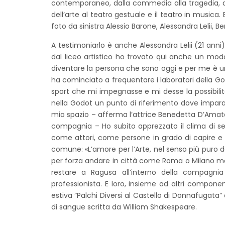
contemporaneo, dalla commedia alla tragedia, dal
dell’arte al teatro gestuale e il teatro in musica.
foto da sinistra Alessio Barone, Alessandra Lelii,
A testimoniarlo è anche Alessandra Lelii (21 anni)
dal liceo artistico ho trovato qui anche un mod
diventare la persona che sono oggi e per me è un
ha cominciato a frequentare i laboratori della G
sport che mi impegnasse e mi desse la possibilità
nella Godot un punto di riferimento dove imparar
mio spazio – afferma l’attrice Benedetta D’Amato (
compagnia – Ho subito apprezzato il clima di ser
come attori, come persone in grado di capire e ap
comune: «L’amore per l’Arte, nel senso più puro 
per forza andare in città come Roma o Milano ma
restare a Ragusa all’interno della compagnia 
professionista. E loro, insieme ad altri compon
estiva “Palchi Diversi al Castello di Donnafugata” 
di sangue scritta da William Shakespeare.