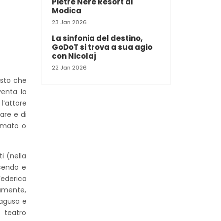
Pietre Nere Resort di
Modica
23 Jan 2026
La sinfonia del destino,
GoDoT si trova a sua agio
con Nicolaj
22 Jan 2026
esto che
venta la
l’attore
are e di
ormato o
i (nella
scendo e
Federica
iamente,
Ragusa e
 teatro