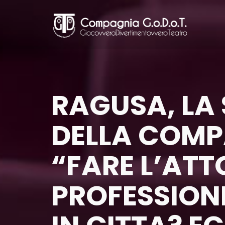
Skip
to
main
content
RAGUSA, LA
DELLA COMP
“FARE L’ATT
PROFESSION