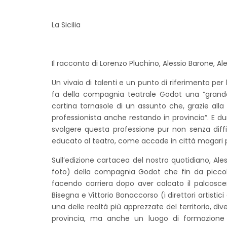
La Sicilia
Il racconto di Lorenzo Pluchino, Alessio Barone, A
Un vivaio di talenti e un punto di riferimento per
fa della compagnia teatrale Godot una “grande 
cartina tornasole di un assunto che, grazie alla 
professionista anche restando in provincia”. E d
svolgere questa professione pur non senza dif
educato al teatro, come accade in città magari p
Sull’edizione cartacea del nostro quotidiano, Ales
foto) della compagnia Godot che fin da piccoli 
facendo carriera dopo aver calcato il palcoscen
Bisegna e Vittorio Bonaccorso (i direttori artist
una delle realtà più apprezzate del territorio, div
provincia, ma anche un luogo di formazione 