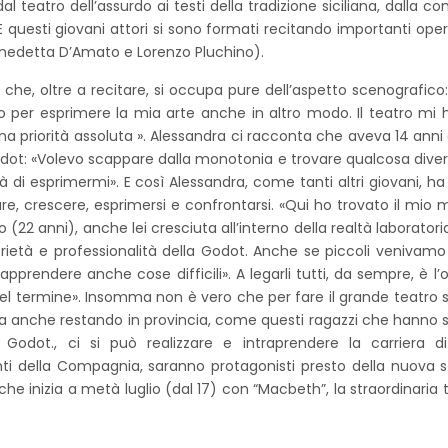
 teatro dell’assurdo ai testi della tradizione siciliana, dalla 
 E questi giovani attori si sono formati recitando importanti oper
 Benedetta D’Amato e Lorenzo Pluchino).
 che, oltre a recitare, si occupa pure dell’aspetto scenografico:
o per esprimere la mia arte anche in altro modo. Il teatro mi 
a priorità assoluta ». Alessandra ci racconta che aveva 14 ann
odot: «Volevo scappare dalla monotonia e trovare qualcosa diver
 di esprimermi». E così Alessandra, come tanti altri giovani, ha
e, crescere, esprimersi e confrontarsi. «Qui ho trovato il mio m
22 anni), anche lei cresciuta all’interno della realtà laboratoria
ietà e professionalità della Godot. Anche se piccoli venivamo 
prendere anche cose difficili». A legarli tutti, da sempre, è l’o
del termine». Insomma non è vero che per fare il grande teatro 
 anche restando in provincia, come questi ragazzi che hanno s
Godot., ci si può realizzare e intraprendere la carriera d
enti della Compagnia, saranno protagonisti presto della nuova 
che inizia a metà luglio (dal 17) con “Macbeth”, la straordinaria 