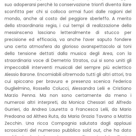
suo adoperarsi perchè la conservazione trionfi diventa ilare
sconfitta per chi si colloca ormai fuori dalle ragioni del
mondo, anche al costo del peggiore sberleffo. A merito
della straordinaria regia, i cui tempi di realizzazione della
messinscena lasciano letteralmente di stucco per
precisione ed efficacia, va anche l’aver saputo fondere
una certa atmosfera da glorioso avanspettacolo ai toni
della tensione dettati dalla musica degli Area, con la
straordinaria voce di Demetrio Stratos, cui si sono uniti gli
impeccabili interventi musicali del sempre più eclettico
Alessio Barone. Encomiabili oltremodo tutti gli altri attori, tra
cui spiccano per bravura e presenza scenica Federica
Guglielmino, Rossella Colucci, Alessandra Lelii e Cristiano
Marzio Penna. Ma non sono certamente da meno i
numerosi altri interpreti, da Monica Chessari ad Alfredo
Gurrieri, da Andrea Lauretta a Francesca Lelii, da Mario
Predoana ad Althea Ruta, da Maria Grazia Tavano a Mattia
Zecchin. Una ricca Compagnia salutata dagli applausi
scroscianti del numeroso pubblico sold out, che ha dato