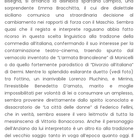
Bisegna, si affianca la disinibita spartana Lampitò, una
sorprendente Emma Bracchitta, il cui dire dialettale
siciliano comunica una straordinaria decisione al
cambiamento nei rapporti di forza con il Maschio. Sembra
quasi che il regista e interprete ragusano abbia fatto
ricorso in questa scelta linguistica alla tradizone della
commedia all’italiana, confermando il suo interesse per la
contaminazione teatro-cinema, traendo spunto dal
vernacolo inventato de “L’armata Brancaleone” di Monicelli
o da quello fortemente parodistico di “Divorzio all’italiana”
di Germi. Mentre lo splendido esilarante duetto (vedi foto)
tra Fottino, un inarrivabile Lorenzo Pluchino, e Mirrina,
l’irresistibile Benedetta D’amato, marito e moglie
impossibilitati per volontà di lei a consumare un amplesso,
sembra provenire direttamente dallo spirito iconoclata e
dissacratorio de “La città delle donne” di Federico Fellini,
che in verità, sembra essere il vero leitmotiv di tutta la
messinscena di Vittorio Bonaccorso. Anche il personaggio
dell’Anziano da lui interpretato è un altro Ko alla tradizione
del vecchio saggio tanto in voga all’epoca quanto oggi. Il