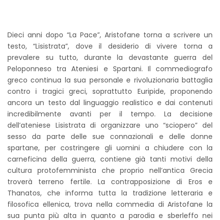
Dieci anni dopo “La Pace”, Aristofane torna a scrivere un
testo, “Lisistrata”, dove il desiderio di vivere torna a
prevalere su tutto, durante la devastante guerra del
Peloponneso tra Ateniesi e Spartani. Il commediografo
greco continua la sua personale e rivoluzionaria battaglia
contro i tragici greci, soprattutto Euripide, proponendo
ancora un testo dal linguaggio realistico e dai contenuti
incredibilmente avanti per il tempo. La decisione
dell’ateniese Lisistrata di organizzare uno “sciopero” del
sesso da parte delle sue connazionali e delle donne
spartane, per costringere gli uomini a chiudere con la
carneficina della guerra, contiene già tanti motivi della
cultura protofemminista che proprio nell’antica Grecia
troverà terreno fertile. La contrapposizione di Eros e
Thanatos, che informa tutta la tradizione letteraria e
filosofica ellenica, trova nella commedia di Aristofane la
sua punta più alta in quanto a parodia e sberleffo nei