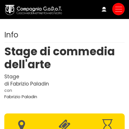
Skip
to
main
content
Info
Stage di commedia
dell'arte
Stage
di Fabrizio Paladin
con
Fabrizio Paladin